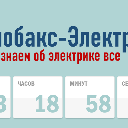
ЧАСОВ
МИНУТ
С
3
18
58