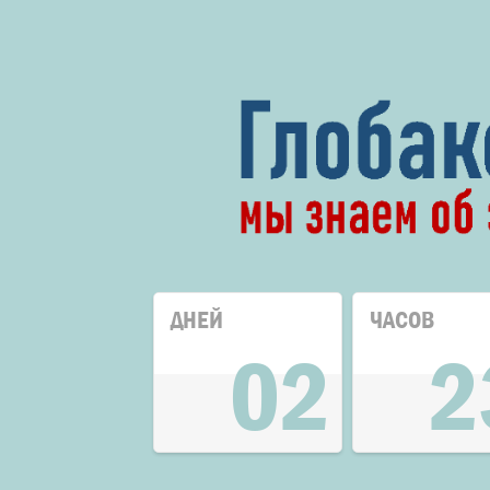
ДНЕЙ
ЧАСОВ
02
2