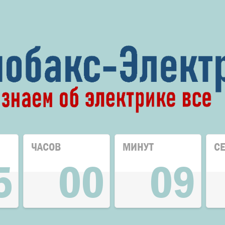
ЧАСОВ
МИНУТ
С
5
00
09