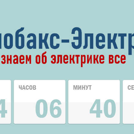
ЧАСОВ
МИНУТ
С
4
06
40