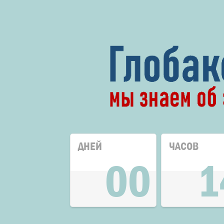
ДНЕЙ
ЧАСОВ
00
1