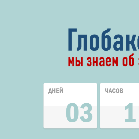
ДНЕЙ
ЧАСОВ
03
1