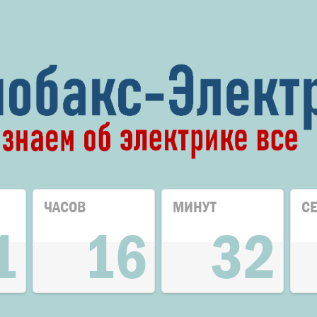
ЧАСОВ
МИНУТ
С
1
16
32