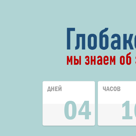
ДНЕЙ
ЧАСОВ
04
1