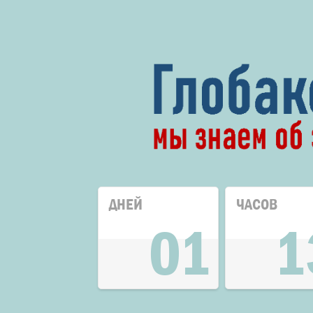
ДНЕЙ
ЧАСОВ
01
1