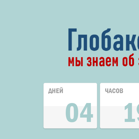
ДНЕЙ
ЧАСОВ
04
1