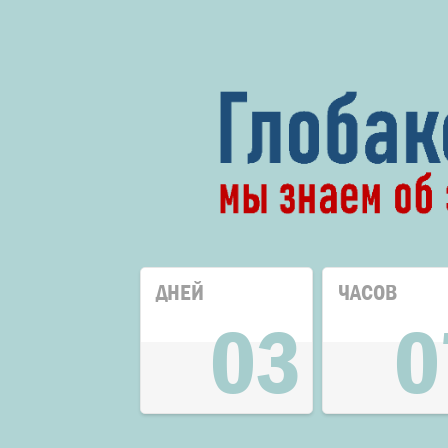
ДНЕЙ
ЧАСОВ
03
0