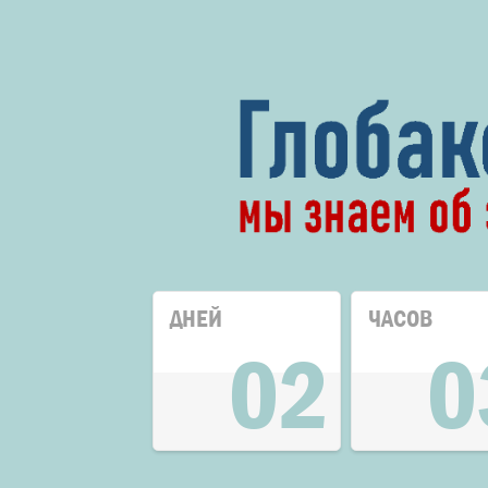
ДНЕЙ
ЧАСОВ
02
0