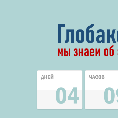
ДНЕЙ
ЧАСОВ
04
0