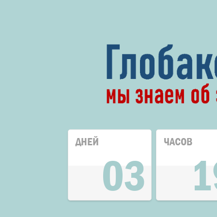
ДНЕЙ
ЧАСОВ
03
1