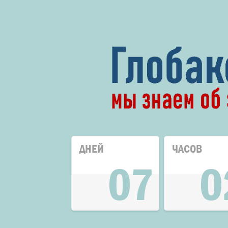
ДНЕЙ
ЧАСОВ
07
0