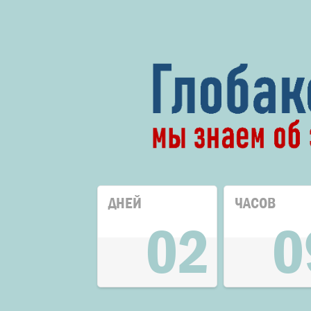
ДНЕЙ
ЧАСОВ
02
0