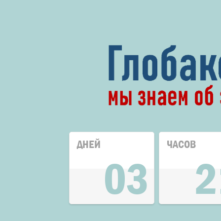
ДНЕЙ
ЧАСОВ
03
2