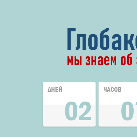
ДНЕЙ
ЧАСОВ
02
0