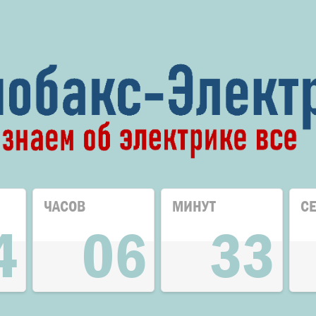
ЧАСОВ
МИНУТ
С
4
06
33