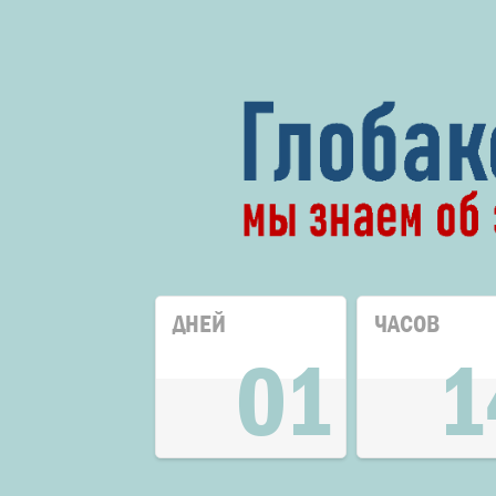
ДНЕЙ
ЧАСОВ
01
1