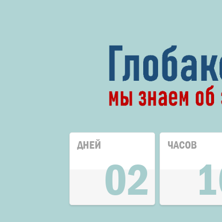
ДНЕЙ
ЧАСОВ
02
1