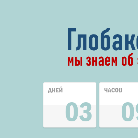
ДНЕЙ
ЧАСОВ
03
0