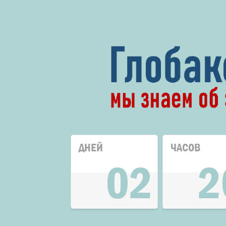
ДНЕЙ
ЧАСОВ
02
2