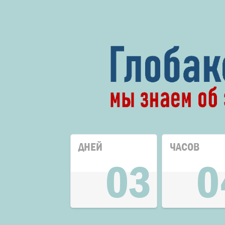
ДНЕЙ
ЧАСОВ
03
0