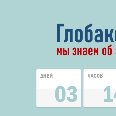
ДНЕЙ
ЧАСОВ
03
1